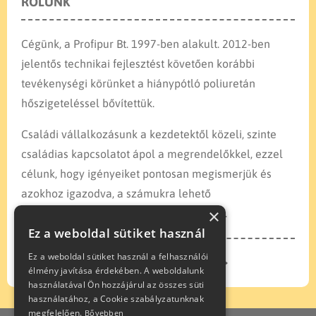
RÓLUNK
Cégünk, a Profipur Bt. 1997-ben alakult. 2012-ben
jelentős technikai fejlesztést követően korábbi
tevékenységi körünket a hiánypótló poliuretán
hőszigeteléssel bővítettük.
Családi vállalkozásunk a kezdetektől közeli, szinte
családias kapcsolatot ápol a megrendelőkkel, ezzel
célunk, hogy igényeiket pontosan megismerjük és
azokhoz igazodva, a számukra lehető
×
legtökéletesebb kivitelezést nyújthassuk.
Ez a weboldal sütiket használ
Ez a weboldal sütiket használ a felhasználói
TUDJON MEG TÖBBET
élmény javítása érdekében. A weboldalunk
használatával Ön hozzájárul az összes süti
használatához, a Cookie szabályzatunknak
megfelelően.
Bővebben