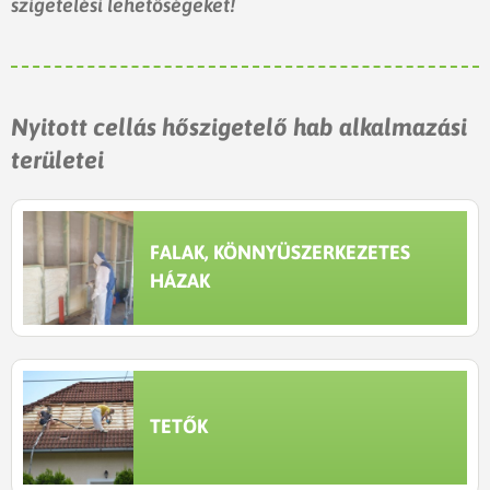
szigetelési lehetőségeket!
Nyitott cellás hőszigetelő hab alkalmazási
területei
FALAK, KÖNNYÜSZERKEZETES
HÁZAK
TETŐK