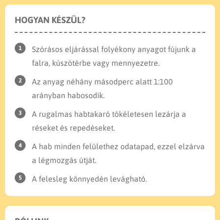
HOGYAN KÉSZÜL?
Szórásos eljárással folyékony anyagot fújunk a
falra, kúszótérbe vagy mennyezetre.
Az anyag néhány másodperc alatt 1:100
arányban habosodik.
A rugalmas habtakaró tökéletesen lezárja a
réseket és repedéseket.
A hab minden felülethez odatapad, ezzel elzárva
a légmozgás útját.
A felesleg könnyedén levágható.