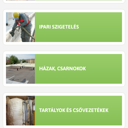
IPARI SZIGETELÉS
HÁZAK, CSARNOKOK
TARTÁLYOK ÉS CSŐVEZETÉKEK