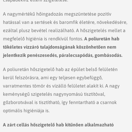
csapadékvíz elleni szigetelése.
A nagymértékű hőingadozás megszüntetése pozitív
hatással van a sertések és baromfik életére, növekedésére,
ezáltal plusz bevétel realizálható. A hőszigetelés mellet a
megfelelő higiénia is rendkívül fontos.
A poliuretán hab
tökéletes vízzáró tulajdonságának köszönhetően nem
jelentkezik penészesedés, páralecsapódás, gombásodás.
A poliuretán hőszigetelő hab az épület belső felületén
kerül felszórásra, ami egy teljesen egybefüggő,
varratmentes tömör és vízálló felületet alakít ki. A nagy
keménységű szigetelés nagynyomású tisztítóval,
gőzborotvával is tisztítható, így fenntartható a csarnok
optimális higiéniája is.
A zárt cellás hőszigetelő hab kitűnően alkalmazható