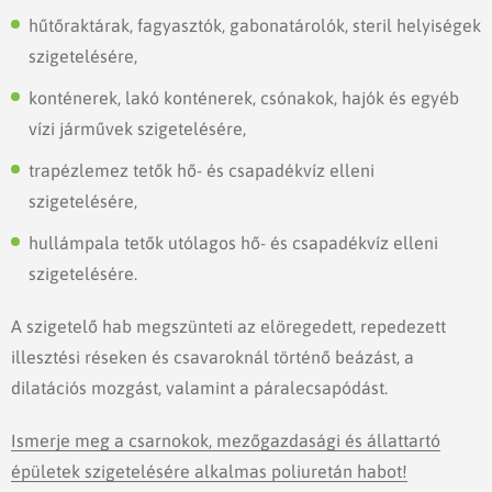
hűtőraktárak, fagyasztók, gabonatárolók, steril helyiségek
szigetelésére,
konténerek, lakó konténerek, csónakok, hajók és egyéb
vízi járművek szigetelésére,
trapézlemez tetők hő- és csapadékvíz elleni
szigetelésére,
hullámpala tetők utólagos hő- és csapadékvíz elleni
szigetelésére.
A szigetelő hab megszünteti az elöregedett, repedezett
illesztési réseken és csavaroknál történő beázást, a
dilatációs mozgást, valamint a páralecsapódást.
Ismerje meg a csarnokok, mezőgazdasági és állattartó
épületek szigetelésére alkalmas poliuretán habot!