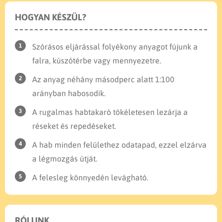
HOGYAN KÉSZÜL?
Szórásos eljárással folyékony anyagot fújunk a
falra, kúszótérbe vagy mennyezetre.
Az anyag néhány másodperc alatt 1:100
arányban habosodik.
A rugalmas habtakaró tökéletesen lezárja a
réseket és repedéseket.
A hab minden felülethez odatapad, ezzel elzárva
a légmozgás útját.
A felesleg könnyedén levágható.
RÓLUNK