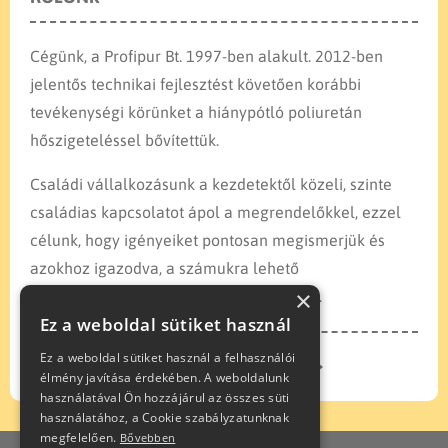
Cégünk, a Profipur Bt. 1997-ben alakult. 2012-ben
jelentős technikai fejlesztést követően korábbi
tevékenységi körünket a hiánypótló poliuretán
hőszigeteléssel bővítettük.
Családi vállalkozásunk a kezdetektől közeli, szinte
családias kapcsolatot ápol a megrendelőkkel, ezzel
célunk, hogy igényeiket pontosan megismerjük és
azokhoz igazodva, a számukra lehető
×
legtökéletesebb kivitelezést nyújthassuk.
Ez a weboldal sütiket használ
Ez a weboldal sütiket használ a felhasználói
TUDJON MEG TÖBBET
élmény javítása érdekében. A weboldalunk
használatával Ön hozzájárul az összes süti
használatához, a Cookie szabályzatunknak
megfelelően.
Bővebben